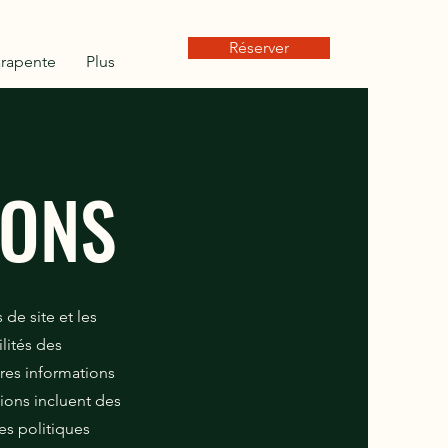
Réserver
arapente
Plus
IONS
 de site et les
ilités des
tres informations
ions incluent des
es politiques