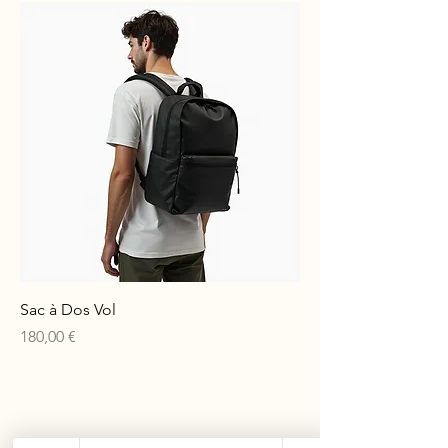
Sac à Dos Vol
Prix
180,00 €