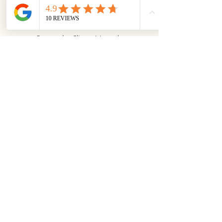
Trailz
Randonnées
Paragraphe. Cliquez ici pour le
modifier. Utilisez-le pour vous
présenter à vos visiteurs.
À propos
Circuits
Actualités
Contact
Facebook
Instagram
Réserver
Termes et conditions