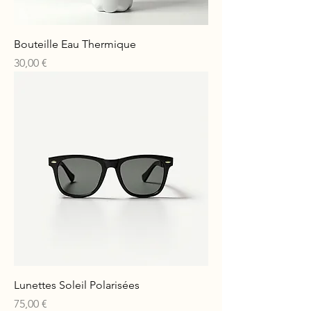
Bouteille Eau Thermique
Prix
30,00 €
Lunettes Soleil Polarisées
Prix
75,00 €